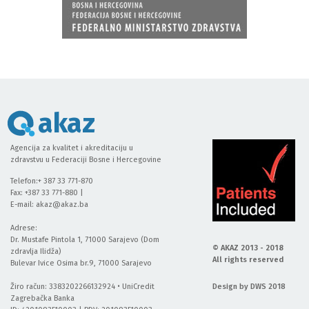
akaz
Agencija za kvalitet i akreditaciju u
zdravstvu u Federaciji Bosne i Hercegovine
Telefon:+ 387 33 771-870
Fax: +387 33 771-880 |
E-mail:
akaz@akaz.ba
Adrese:
Dr. Mustafe Pintola 1, 71000 Sarajevo (Dom
© AKAZ 2013 - 2018
zdravlja Ilidža)
All rights reserved
Bulevar Ivice Osima br.9, 71000 Sarajevo
Žiro račun: 3383202266132924 • UniCredit
Design by DWS 2018
Zagrebačka Banka