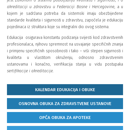
jest
Zakonom o sistemu poboljšanja kvaliteta i sigurnosti, i o
akreditaciji u zdravstvu u Federaciji Bosne i Hercegovine
, a u
kojem je sadržana potreba da sistemski imaju obezbijeđene
standarde kvaliteta i sigurnosti u zdravstvu, započela je edukaciju
pojedinaca iz struktura koje su integralni dio ovog sistema.
Edukacija osigurava konstantu podizanja svijesti kod zdravstvenih
profesionalaca, njihovu spremnost na usvajanje specifičnih znanja
i primjenu specifičnih sposobnosti i tako – viši stepen sigurnosti i
kvaliteta u vlastitom okruženju, odnosno zdravstvenim
ustanovama i konačno, verifikacija stanja u vidu postupaka
sertifikacije i akreditacije.
KALENDAR EDUKACIJA I OBUKE
OSNOVNA OBUKA ZA ZDRAVSTVENE USTANOVE
OPĆA OBUKA ZA APOTEKE