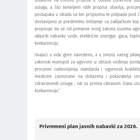
ustanove na osnovu propisa iz oblasti zdravstva dužn
usluga, a što temeljem istih propisa obavlja, procje
postupaka u skladu sa tim propisima te potpada pod č
dostavljeno je predmetno mišljenje sa zaključkom koji 
propisuje da se od primjene ovog zakona izuzima ugov
uključiti nabavku vode, električne energije, gasa, topl
konkurenciju;
Imajući u vidu gore navedeno, a u smislu vašeg pita
zakonski monopol za ugovore iz oblasti vođenja postup
procjene zadovoljenja standarda i sigurnosti kvaliteta
medicine zasnovane na dokazima i pokazatelja izvršen
zdravstvenih usluga , isti su prema citiranom članu izu
konkurenciju.“
Privremeni plan javnih nabavki za 2026.