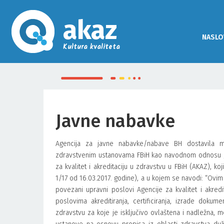
akaz
NASLO
Kultura kvaliteta
Javne nabavke
Agencija za javne nabavke/nabave BH dostavila m
zdravstvenim ustanovama FBiH kao navodnom odnosu „u
za kvalitet i akreditaciju u zdravstvu u FBiH (AKAZ), k
1/17 od 16.03.2017. godine), a u kojem se navodi: “Ovim 
povezani upravni poslovi Agencije za kvalitet i akred
poslovima akreditiranja, certificiranja, izrade dokumena
zdravstvu za koje je isključivo ovlaštena i nadležna