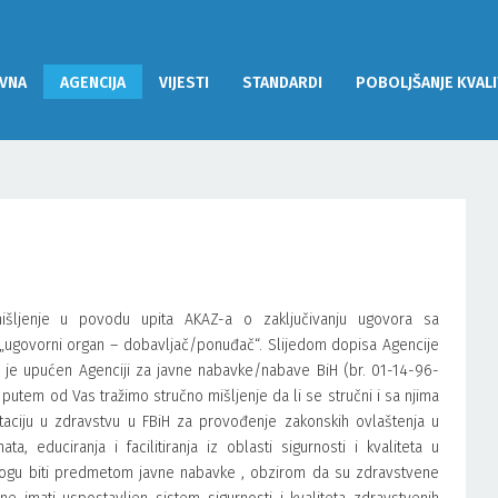
VNA
AGENCIJA
VIJESTI
STANDARDI
POBOLJŠANJE KVALI
išljenje u povodu upita AKAZ-a o zaključivanju ugovora sa
govorni organ – dobavljač/ponuđač“. Slijedom dopisa Agencije
oji je upućen Agenciji za javne nabavke/nabave BiH (br. 01-14-96-
putem od Vas tražimo stručno mišljenje da li se stručni i sa njima
itaciju u zdravstvu u FBiH za provođenje zakonskih ovlaštenja u
ta, educiranja i facilitiranja iz oblasti sigurnosti i kvaliteta u
, mogu biti predmetom javne nabavke , obzirom da su zdravstvene