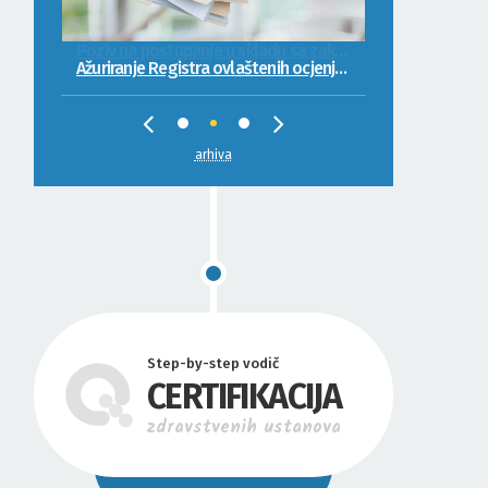
Ažuriranje Registra ovlaštenih ocjenjivača kvaliteta
arhiva
Step-by-step vodič
CERTIFIKACIJA
zdravstvenih ustanova