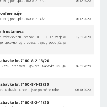
 Broj postupka 7160-8-2-15/20
01.12.2020
konferencije
 Broj postupka 7160-8-2-14/20
01.12.2020
enih ustanova
mati zdravstvenu ustanovu u F BiH za vanjsku
09.11.2020
je cjelokupnog procesa trajnog poboljšanja
abavke br. 7160-8-2-13/20
e. Naziv predmeta ugovora: Nabavka usluga
02.11.2020
abavke br. 7160-8-1-12/20
ra: Nabavka kancelarijske potrošne robe
06.10.2020
abavke br. 7160-8-2-11/20