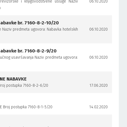
revizorske i knjigovodstvene usluge Naziv
06.10.2020
a
nabavke br. 7160-8-2-10/20
uge Naziv predmeta ugovora: Nabavka hotelskih
06.10.2020
nabavke br. 7160-8-2-9/20
tručnog usavršavanja Naziv predmeta ugovora:
06.10.2020
VNE NABAVKE
 Broj postupka 7160-8-2-6/20
17.06.2020
Broj postupka 7160-8-1-5/20
14.02.2020