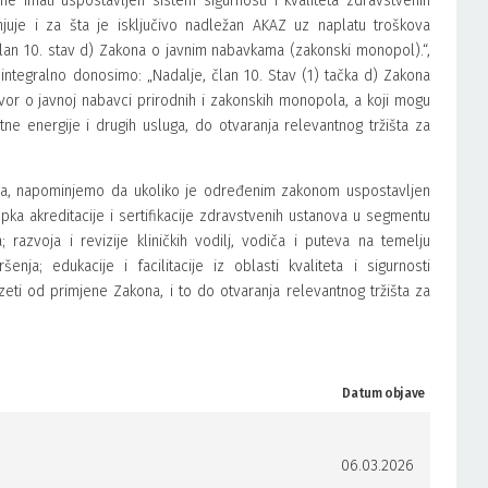
e imati uspostavljen sistem sigurnosti i kvaliteta zdravstvenih
njuje i za šta je isključivo nadležan AKAZ uz naplatu troškova
lan 10. stav d) Zakona o javnim nabavkama (zakonski monopol).“,
integralno donosimo: „Nadalje, član 10. Stav (1) tačka d) Zakona
or o javnoj nabavci prirodnih i zakonskih monopola, a koji mogu
otne energije i drugih usluga, do otvaranja relevantnog tržišta za
nja, napominjemo da ukoliko je određenim zakonom uspostavljen
ka akreditacije i sertifikacije zdravstvenih ustanova u segmentu
; razvoja i revizije kliničkih vodilj, vodiča i puteva na temelju
ja; edukacije i facilitacije iz oblasti kvaliteta i sigurnosti
zeti od primjene Zakona, i to do otvaranja relevantnog tržišta za
Datum objave
06.03.2026