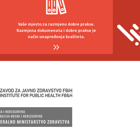
Vaše mjesto za razmjenu dobre prakse.
Razmjena dokumenata i dobre prakse je
način unapređenja kvaliteta.