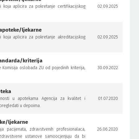
oja aplicira za pokretanje certifikacijskog
02.09.2025
 apoteke/ljekarne
oja aplicira za pokretanje akreditacijskog
02.09.2025
andarda/kriterija
Komisija oslobađa ZU od pojedinih kriterija,
30.09.2022
oteka
nosti u apotekama Agencija za kvalitet i
01.07.2020
se pregledati u depoima.
eke/ljekarne
a pacijenata, zdravstvenih profesionalaca,
26.06.2020
 zdravstvene ustanove samoocjenjuju da bi