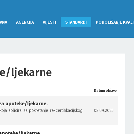
VNA
AGENCIJA
VIJESTI
STANDARDI
POBOLJŠANJE KVALI
ke/ljekarne
Datum objave
za apoteke/ljekarne.
a aplicira za pokretanje re-certifikacijskog
02.09.2025
 apoteke/ljekarne