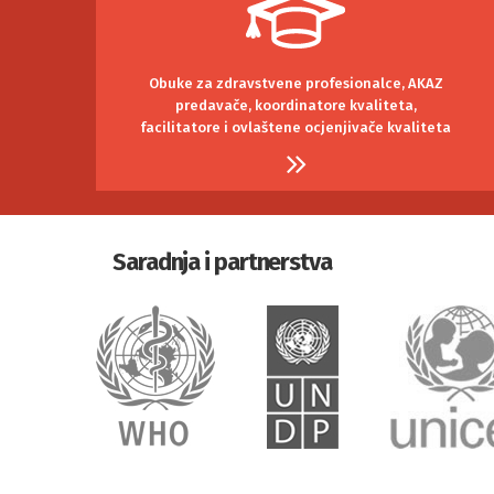
Obuke za zdravstvene profesionalce, AKAZ
predavače, koordinatore kvaliteta,
facilitatore i ovlaštene ocjenjivače kvaliteta
Saradnja i partnerstva