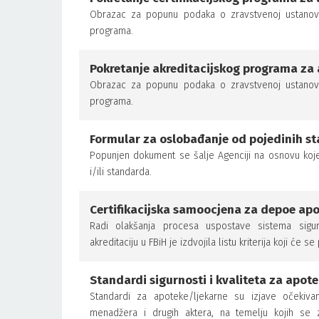
Obrazac za popunu podaka o zravstvenoj ustanovi k
programa.
Pokretanje akreditacijskog programa za
Obrazac za popunu podaka o zravstvenoj ustanovi k
programa.
Formular za oslobađanje od pojedinih st
Popunjen dokument se šalje Agenciji na osnovu koje 
i/ili standarda.
Certifikacijska samoocjena za depoe ap
Radi olakšanja procesa uspostave sistema sigur
akreditaciju u FBiH je izdvojila listu kriterija koji će 
Standardi sigurnosti i kvaliteta za apot
Standardi za apoteke/ljekarne su izjave očekivanj
menadžera i drugih aktera, na temelju kojih se