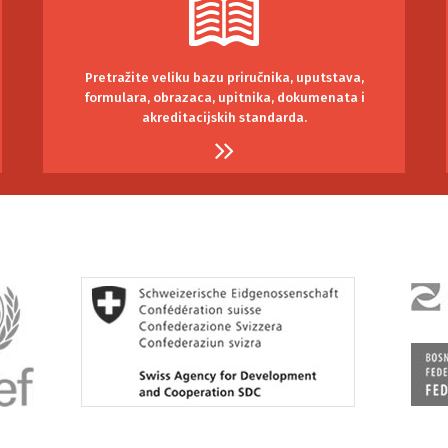
Pretražite veliku bazu priručnika, uputstava,
formulara, obrazaca, upitnika, dokumenata i
akreditacijskih standarda.