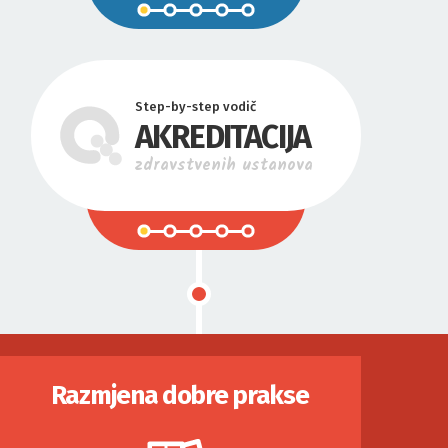
Step-by-step vodič
AKREDITACIJA
zdravstvenih ustanova
Razmjena dobre prakse