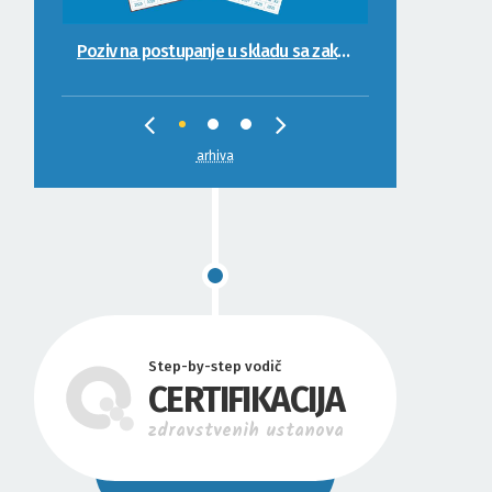
Poziv na postupanje u skladu sa zakonskim propisima
Ažuriranje Registra ovlaštenih ocjenjivača kvaliteta
arhiva
Step-by-step vodič
CERTIFIKACIJA
zdravstvenih ustanova