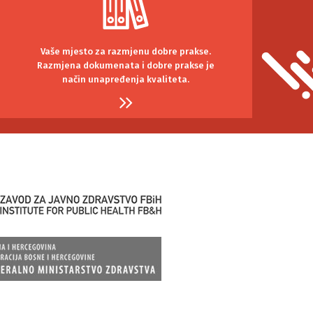
Vaše mjesto za razmjenu dobre prakse.
Razmjena dokumenata i dobre prakse je
način unapređenja kvaliteta.