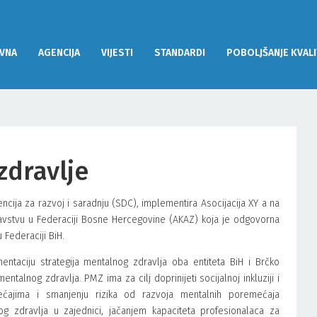
VNA
AGENCIJA
VIJESTI
STANDARDI
POBOLJŠANJE KVALI
zdravlje
ncija za razvoj i saradnju (SDC), implementira Asocijacija XY a na
zdravstvu u Federaciji Bosne Hercegovine (AKAZ) koja je odgovorna
 Federaciji BiH.
entaciju strategija mentalnog zdravlja oba entiteta BiH i Brčko
talnog zdravlja. PMZ ima za cilj doprinijeti socijalnoj inkluziji i
ćajima i smanjenju rizika od razvoja mentalnih poremećaja
nog zdravlja u zajednici, jačanjem kapaciteta profesionalaca za