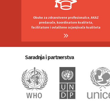
Obuke za zdravstvene profesionalce, AKAZ
predavače, koordinatore kvaliteta,
facilitatore i ovlaštene ocjenjivače kvaliteta
Saradnja i partnerstva