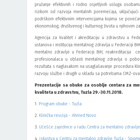
pružanje efektivnih i rodno osjetljivih usluga osob
rizikom od razvoja mentalnih poremećaja, uključujući
podrškom efektivnim intervencijama kojima se poveća
ekonomskog, društvenog i kulturnog života u njihovim z
Agencija za kvalitet i akreditaciju u zdravstvu u Fe
ustanova i institucija mentalnog zdravlja u Federaciji B
mentalno zdravlje u Federaciji BiH, reakreditacija ce
profesionalaca u oblasti mentalnog zdravlja o pobolj
rezultata s naglasakom na usaglašavanje procedura klini
razvoju službe i drugih u skladu sa potrebama CMZ-ova i 
Prezentacije sa obuke za osoblje centara za men
kvaliteta u zdravstvu, Tuzla 29.-30.11.2018.
1.
Program obuke - Tuzla
2.
Klinička revizija - Ahmed Novo
3.
Učešće zajednice u radu Centra za mentalno zdravlje 
4.
Iskustva u Centru za mentalno zdravlje Tuzla - Spo