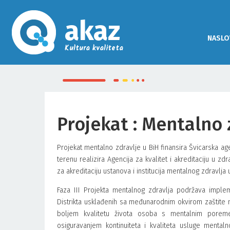
akaz
NASLO
Kultura kvaliteta
Projekat : Mentalno 
Projekat mentalno zdravlje u BiH finansira Švicarska age
terenu realizira Agencija za kvalitet i akreditaciju u 
za akreditaciju ustanova i institucija mentalnog zdravlja u
Faza III Projekta mentalnog zdravlja podržava implem
Distrikta usklađenih sa međunarodnim okvirom zaštite men
boljem kvalitetu života osoba s mentalnim poreme
osiguravanjem kontinuiteta i kvaliteta usluge mental