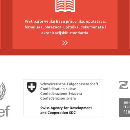
Pretražite veliku bazu priručnika, uputstava,
formulara, obrazaca, upitnika, dokumenata i
akreditacijskih standarda.