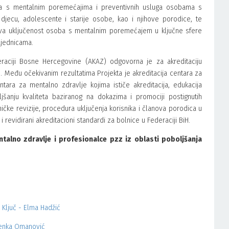
ama s mentalnim poremećajima i preventivnih usluga osobama s
 djecu, adolescente i starije osobe, kao i njihove porodice, te
va uključenost osoba s mentalnim poremećajem u ključne sfere
ajednicama.
deraciji Bosne Hercegovine (AKAZ) odgovorna je za akreditaciju
iH. Među očekivanim rezultatima Projekta je akreditacija centara za
ntara za mentalno zdravlje kojima ističe akreditacija, edukacija
šanju kvaliteta baziranog na dokazima i promociji postignutih
čke revizije, procedura uključenja korisnika i članova porodica u
revidirani akreditacioni standardi za bolnice u Federaciji BiH.
talno zdravlje i profesionalce pzz iz oblasti poboljšanja
Ključ - Elma Hadžić
menka Omanović