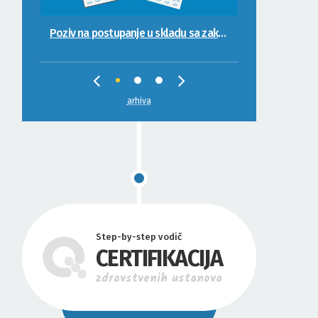
Poziv na postupanje u skladu sa zakonskim propisima
Ažuriranje Registra ovlaštenih ocjenjivača kvaliteta
arhiva
Step-by-step vodič
CERTIFIKACIJA
zdravstvenih ustanova