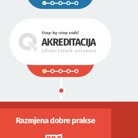
Step-by-step vodič
AKREDITACIJA
zdravstvenih ustanova
Razmjena dobre prakse