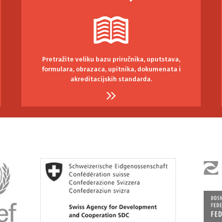
Pretražite veliku bazu priručnika, uputstava,
formulara, obrazaca, upitnika, dokumenata i
akreditacijskih standarda.