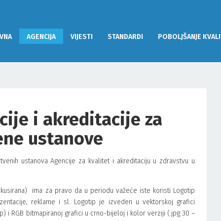
VNA
AGENCIJA
VIJESTI
STANDARDI
POBOLJŠANJE KVALI
cije i akreditacije za
ene ustanove
vstvenih ustanova Agencije za kvalitet i akreditaciju u zdravstvu u
fokusirana) ima za pravo da u periodu važeće iste koristi Logotip
acije, reklame i sl. Logotip je izveden u vektorskoj grafici
 i RGB bitmapiranoj grafici u crno-bijeloj i kolor verziji (.jpg 30 –