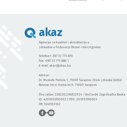
akaz
Agencija za kvalitet i akreditaciju u
zdravstvu u Federaciji Bosne i Hercegovine
Telefon:+ 387 33 771-870
Fax: +387 33 771-880 |
E-mail:
akaz@akaz.ba
Adrese:
Dr. Mustafe Pintola 1, 71000 Sarajevo (Dom zdravlja Ilidža)
Bulevar Ivice Osima br.9, 71000 Sarajevo
Žiro račun: 3383202266132924 • UniCredit Zagrebačka Banka
ID: 4201093510003 | PDV: 201093510003
PB: 1041102102