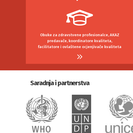
Obuke za zdravstvene profesionalce, AKAZ
predavače, koordinatore kvaliteta,
facilitatore i ovlaštene ocjenjivače kvaliteta
Saradnja i partnerstva