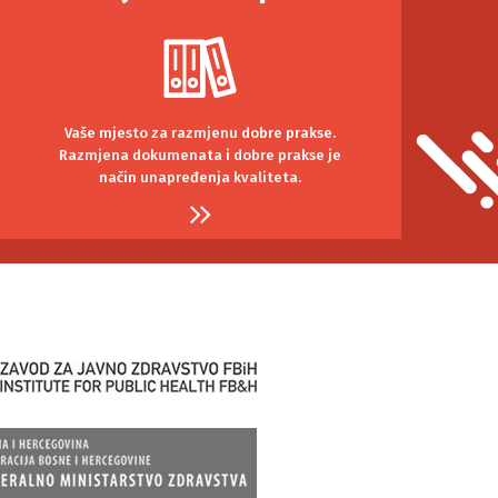
Vaše mjesto za razmjenu dobre prakse.
Razmjena dokumenata i dobre prakse je
način unapređenja kvaliteta.