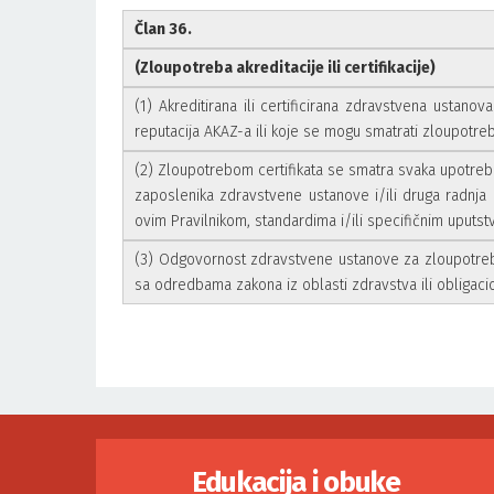
Član 36.
(Zloupotreba akreditacije ili certifikacije)
(1) Akreditirana ili certificirana zdravstvena ustanov
reputacija AKAZ-a ili koje se mogu smatrati zloupotreb
(2) Zloupotrebom certifikata se smatra svaka upotreba zn
zaposlenika zdravstvene ustanove i/ili druga radnja k
ovim Pravilnikom, standardima i/ili specifičnim uputst
(3) Odgovornost zdravstvene ustanove za zloupotrebu
sa odredbama zakona iz oblasti zdravstva ili obligac
Edukacija i obuke