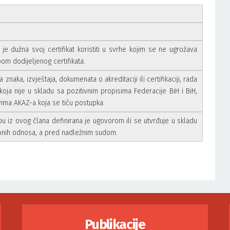
a je dužna svoj certifikat koristiti u svrhe kojim se ne ugrožava
om dodijeljenog certifikata.
aka, izvještaja, dokumenata o akreditaciji ili certifikaciji, rada
oja nije u skladu sa pozitivnim propisima Federacije BiH i BiH,
vima AKAZ-a koja se tiču postupka.
 iz ovog člana definirana je ugovorom ili se utvrđuje u skladu
ionih odnosa, a pred nadležnim sudom.
Publikacije