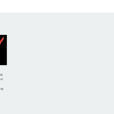
18
ed
018