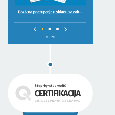
Poziv na postupanje u skladu sa zakonskim propisima
Ažuriranje Registra ovlaštenih ocjenjivača kvaliteta
arhiva
Step-by-step vodič
CERTIFIKACIJA
zdravstvenih ustanova