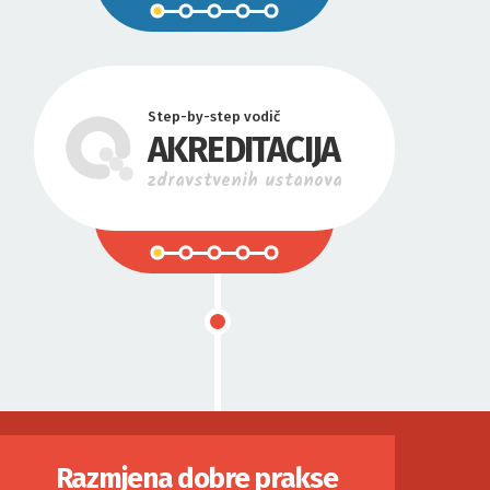
Step-by-step vodič
AKREDITACIJA
zdravstvenih ustanova
Razmjena dobre prakse