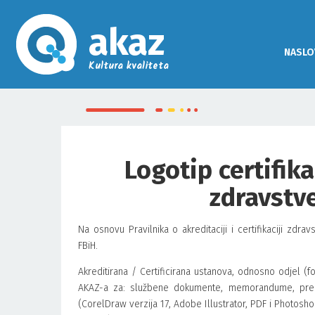
akaz
NASLO
Kultura kvaliteta
Logotip certifika
zdravstv
Na osnovu Pravilnika o akreditaciji i certifikaciji zdra
FBiH.
Akreditirana / Certificirana ustanova, odnosno odjel (
AKAZ-a za: službene dokumente, memorandume, prezent
(CorelDraw verzija 17, Adobe Illustrator, PDF i Photoshop)