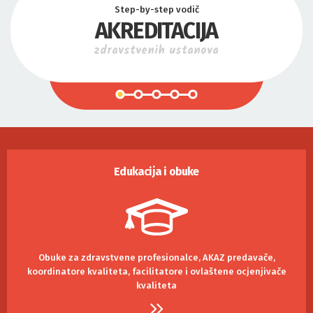
Step-by-step vodič
AKREDITACIJA
zdravstvenih ustanova
Edukacija i obuke
Obuke za zdravstvene profesionalce, AKAZ predavače,
koordinatore kvaliteta, facilitatore i ovlaštene ocjenjivače
kvaliteta