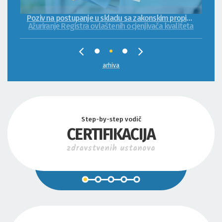
Poziv na postupanje u skladu sa zakonskim propisima
Ažuriranje Registra ovlaštenih ocjenjivača kvaliteta
arhiva
Step-by-step vodič
CERTIFIKACIJA
zdravstvenih ustanova