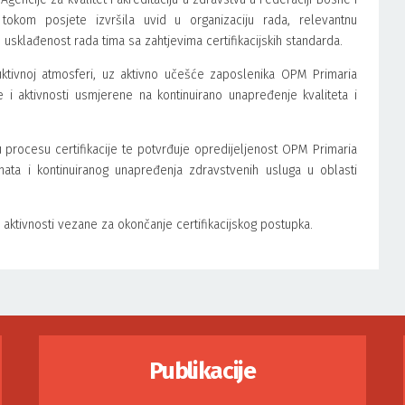
okom posjete izvršila uvid u organizaciju rada, relevantnu
usklađenost rada tima sa zahtjevima certifikacijskih standarda.
ruktivnoj atmosferi, uz aktivno učešće zaposlenika OPM Primaria
te i aktivnosti usmjerene na kontinuirano unapređenje kvaliteta i
 procesu certifikacije te potvrđuje opredijeljenost OPM Primaria
jenata i kontinuiranog unapređenja zdravstvenih usluga u oblasti
aktivnosti vezane za okončanje certifikacijskog postupka.
Publikacije