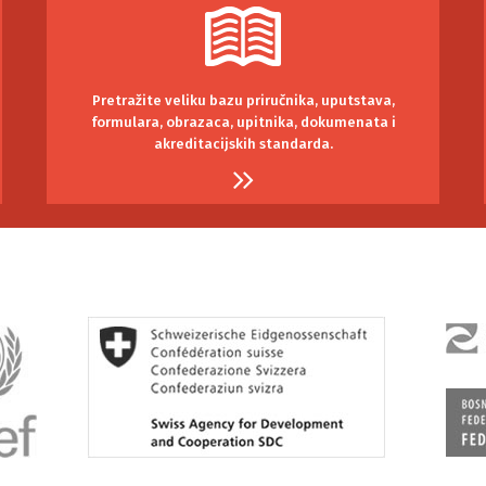
Pretražite veliku bazu priručnika, uputstava,
formulara, obrazaca, upitnika, dokumenata i
akreditacijskih standarda.