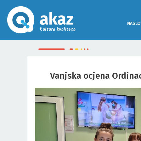
akaz
NASLO
Kultura kvaliteta
Vanjska ocjena Ordina