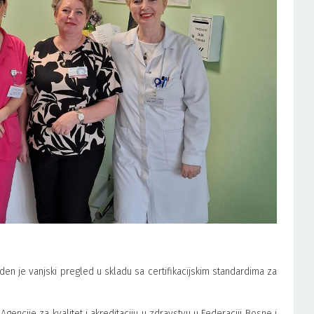
en je vanjski pregled u skladu sa certifikacijskim standardima za
gencije za kvalitet i akreditaciju u zdravstvu u Federaciji Bosne i