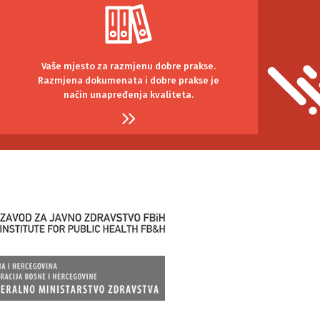
Vaše mjesto za razmjenu dobre prakse.
Razmjena dokumenata i dobre prakse je
način unapređenja kvaliteta.