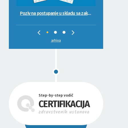
Ažuriranje Registra ovlaštenih ocjenjivača kvaliteta
arhiva
Step-by-step vodič
CERTIFIKACIJA
zdravstvenih ustanova