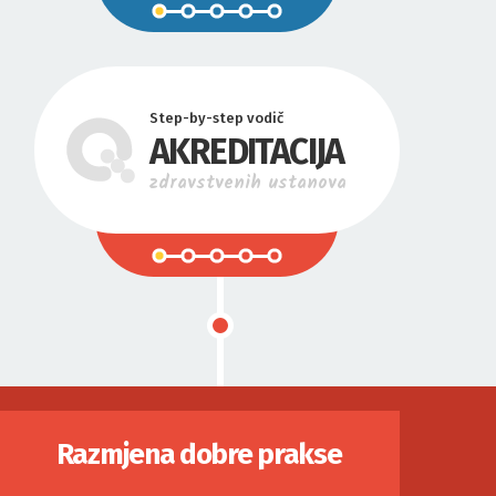
Step-by-step vodič
AKREDITACIJA
zdravstvenih ustanova
Razmjena dobre prakse