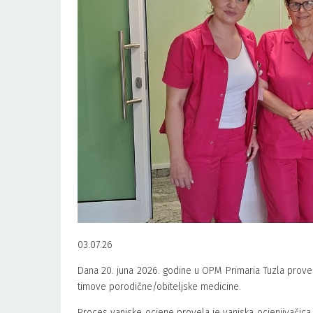
03.07.26
Dana 20. juna 2026. godine u OPM Primaria Tuzla proved
timove porodične/obiteljske medicine.
Proces vanjske ocjene provela je vanjska ocjenjivačica A