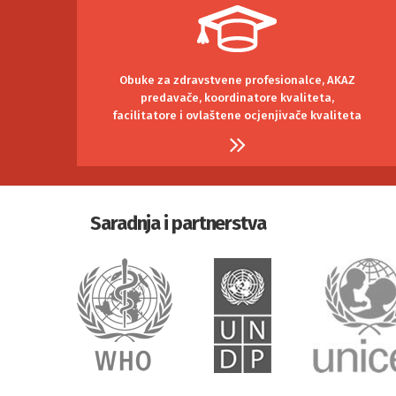
Obuke za zdravstvene profesionalce, AKAZ
predavače, koordinatore kvaliteta,
facilitatore i ovlaštene ocjenjivače kvaliteta
Saradnja i partnerstva